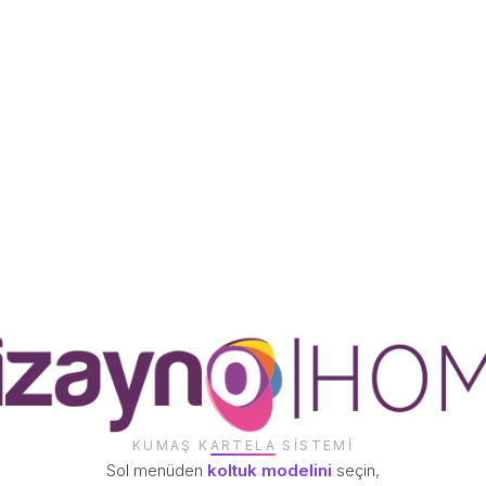
VERA KOLTUK TAKIMI
DZN
MNS
VESPA KOLTUK TAKIMI
MNS
DENIZ KOLTUK TAKIMI
MNS
MIMOZA KOLTUK TAKIMI
MNS
OSLO KOLTUK TAKIMI
OS
MNS
ORKA KOLTUK TAKIMI
MNS
ELMAS KOLTUK TAKIMI
KUMAŞ KARTELA SISTEMI
MNS
Sol menüden
koltuk modelini
seçin,