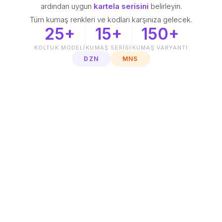
SELIN KOLTUK TAKIMI
ardından uygun
kartela serisini
belirleyin.
MNS
Tüm kumaş renkleri ve kodları karşınıza gelecek.
25+
15+
150+
ASYA KOLTUK TAKIMI
MNS
KOLTUK MODELI
KUMAŞ SERISI
KUMAŞ VARYANTI
ASYA KÖŞE KOLTUK TAKIMI
DZN
MNS
MNS
SARA KOLTUK TAKIMI
MNS
SARA KÖŞE KOLTUK TAKIMI
MNS
EVA TAKIM KOLTUK TAKIMI
MNS
EVA KÖŞE KOLTUK TAKIMI
MNS
SUNNY KOLTUK TAKIMI
MNS