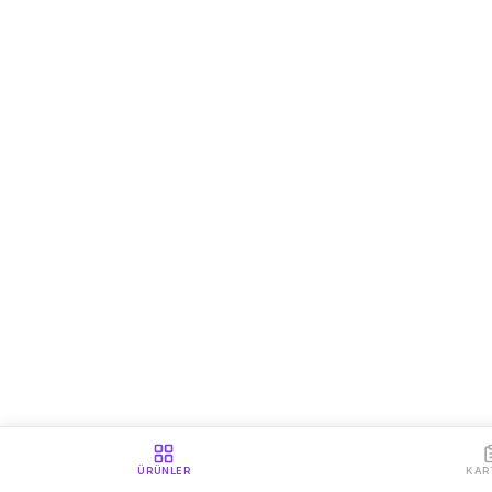
ÜRÜNLER
KAR